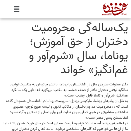
یک‌ساله‌گی محرومیت
دختران از حق آموزش؛
یوناما، سال «شرم‌آور و
غم‌انگیز» خواند
دفتر معاونت سازمان ملل در افغانستان یا یوناما، با نشر بیانیه‌ای به مناسبت اولین
سالگرد نرفتن دختران بالاتر از صنف ششم، به مکتب می‌گوید که :«این یک سالگرد
غم‌انگیز، شرم‌آور و کاملا قابل اجتناب است.»
به نقل از بیانیه‌ای یوناما، مارکوس پوتزل؛ سرپرست یوناما در افغانستان همچنان گفته
است که : «محرومیت مداوم دختران از مکاتب ثانوی و لیسه هیچ توجیه معتبری
نداشته و مشابهتی در هیچ کجای جهان ندارد. اين برای نسلی از دختران و آينده خود
افغانستان بسيار مضر است.»
در اعلامیه‌ی یوناما آمده است: «پنجره فرصت ممکن است در حال باریک شدن باشد، اما
ما از آن‌ها می‌خواهیم که گام‌های مشخصی بردارند؛ مانند فعال کردن دختران برای