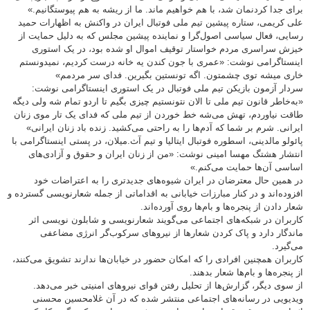
برای جدا کردنمان شد، با هم خواهیم ماند. ما از ریشه به هم پیوستگانیم.»
علی کریمی، ستاره پیشین تیم ملی فوتبال ایران در واکنش به اظهارات حمید
رسایی، فعال سیاسی اصول‌گرا و نماینده پیشین مجلس که به دلیل حمایت از
خیزش سراسری مردم خواستار توقیف اموال او شده بود، در یک استوری
اینستاگرامی نوشت: «عمری با جون کندن یه خانه درست کردیم، نمیدونستم
خاری میشه توی چشمتون. اگه تونستین بگیرین. فدای سر مردمم»
سردار آزمون بازیکن تیم ملی فوتبال در یک استوری اینستاگرامی نوشت:
«به‌خاطر قانون تیم ملی تا الان نتونستیم چیزی بگیم تا اردو تمام شه ولی دیگه
طاقت نیاوردم، تهش می‌شه خط خوردن از تیم ملی که فدای یک تار موی زنان
ایرانی. شرم بر شما که آدم‌ها را به راحتی می‌کشید. زنده باد زنان ایرانی»
پائولو مالدینی، اسطوره فوتبال ایتالیا و تیم آث.میلان، در پستی اینستاگرامی با
انتشار هشتگ مهسا امینی نوشت: «من از زنان ایران و حقوق و آزادی‌های
اساسی آن‌ها حمایت می‌کنم.»
در همین حال معترضان در ایران شیوه‌های جدیدتری را به اعتراضات خود
افزوده‌اند و در کنار مبارزات خیابانی به اقداماتی از جمله شعارنویسی گسترده و
شعار دادن از پنجره‌ها و بام‌ها روی آورده‌اند.
کاربران در شبکه‌های اجتماعی می‌گویند شعارنویسی و شابلون نویسی اثر
ماندگار دارد و پاک کردن شعارها از نیروهای سرکوب‌گر انرژی مضاعفی
می‌گیرد.
کاربران همچنین افرادی را که امکان حضور در خیابان‌ها ندارند تشویق می‌کنند،
از پنجره‌ها و بام‌ها شعار بدهند.
از سوی دیگر، گزارش‌ها از تحلیل رفتن قوای نیروهای امنیتی خبر می‌دهد.
ویدیویی در رسانه‌های اجتماعی منتشر شده که در آن غلامحسین محسنی