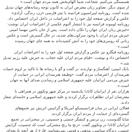
همبستگی می‌کنیم. شجاعت شما الهام‌بخش همه مردم جهان است.»
از سوی دیگر، تصاویر زنان معترض ایران به کانون توجه رسانه‌های جهان تبدیل
شده است. روزنامه لیبراسیون فرانسه با تیتر فارسی «زن، زندگی، آزادی»
عکس و گزارش صفحه اول خود را به اعتراضات در داخل ایران اختصاص داد.
روزنامه لوموند فرانسه نیز با انتشار آلبوم عکسی از اعتراضات ایران نوشت:
«خیزش زنان ایران جهان را تکان داده است. پس از جان باختن مهسا امینی
خیزش مردم ایران با وجود سرکوب‌های شدید، در حال گسترش است و عکس
زنانی که روسری‌های خود را به آتش کشیده‌اند به همه جای جهان رسیده
است.»
روزنامه فیگارو نیز عکس و گزارش صفحه اول خود را به اعتراضات ایران
اختصاص داد و نوشت: «قیام مردم ایران علیه حجاب، به خیزش علیه رژیم تبدیل
شد.»
بابک امینی، آهنگساز و نوازنده، در گفت و گو با رسانه ها با تاکید بر لزوم حمیات
هنرمندان از اعترضات مردم گفت: «وظیفه هنرمندان ایرانی در حمایت از
خیزش مردمی ایرانیان علیه جمهوری اسلامی و رساندن صدای آنها به جهان
است.»
هزاران نفر از ایرانیان کانادا یک‌شنبه در مرکز شهر ونکوور در همراهی با
معترضان ایران تظاهرات برگزار کردند و علیه جمهوری اسلامی و خامنه‌ای شعار
دادند.
فعالان ایرانی در سان فرانسیسکو آمریکا و گراتیس اتریش نیز تجمع‌های
گسترده‌ای از حمایت از مردم ایران برگزار کردند.
شایا گلدوست، زن ترنس و کنشگر جنسی و جنسیتی، در سخنرانی در تجمع
ایرانیان کانادا در ونکوور گفت: «رنج ما رنج مشترکی است که جنسیت، گرایش
جنسی، دیدگاه سیاسی، مذهبی و قومی نمی‌شناسد. فارغ از هر آنچه بازیچه‌ای