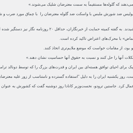
ی‌دهند که گلوله‌ها مستقیماً به سمت معترضان شلیک می‌شوند.»
پولیس ضد شورش ملبس با واسکت ضد گلوله معترضان را با چماق مورد ضرب و شتم ق
 از خبرنگاران، حداقل ۲۰ روزنامه نگار نیز دستگیر شده اند.
غماض» با محرک‌های اعتراض تاکید کرده است.
 بود، از مقامات خواست که موضع ملایم‌تری اتخاذ کنند.
لات آنها را حل کنند و نسبت به حقوق آنها حساسیت نشان دهند.»
 توافق هسته‌ای بین ایران و قدرت‌های بزرگ را که توسط دونالد ترامپ، رئیس‌جمهور وقت ایالات 
روز یکشنبه ایران را به دلیل “استفاده گسترده و نامتناسب از زور علیه معترضان صل
ال کرد. جاستین ترودو، نخست‌وزیر کانادا روز دوشنبه گفت که کشورش به عنوان بخش