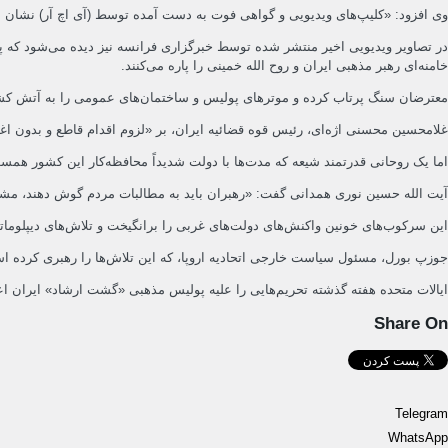
وی افزود: «کلیپ‌های ویدیویی و گواهی فوت به دست آمده توسط (آی اچ آر) نشان م
در تصاویر ویدیویی اخیر منتشر شده توسط خبرگزاری فرانسه نیز دیده می‌شود که 
خامنه‌ای رهبر مذهبی ایران و روح الله خمینی را پاره می‌کنند.
معترضان سنگ پرتاب کرده و موترهای پولیس و ساختمان‌های عمومی را به آتش کشیدند. به گفته کمیته حمایت
غلامحسین محسنی اژه‌ای، رئیس قوه قضائیه ایران، بر «لزوم اقدام قاطع و بدون ا
اما یک روحانی قدرتمند شیعه که مدت‌ها با دولت شدیداً محافظه‌کار این کشور همسو
آیت الله حسین نوری همدانی گفت: «رهبران باید به مطالبات مردم گوش دهند، مشک
این سرکوب‌های خونین واکنش‌های دولت‌های غربی را برانگیخت و تلاش‌های دیپلوماتیک برای احیای
جوزپ بورل، مسئول سیاست خارجی اتحادیه اروپا، که این تلاش‌ها را رهبری کرده است، 
ایالات متحده هفته گذشته تحریم‌هایی را علیه پولیس مذهبی «گشت ارشاد» ایران اعم
Share On
Telegram
WhatsApp