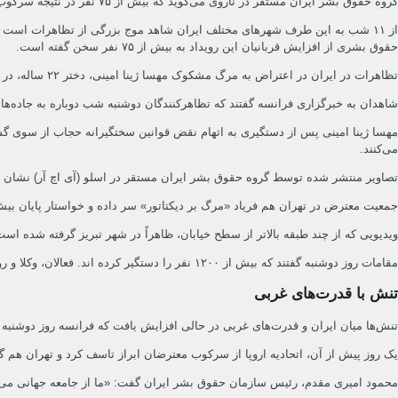
گروه حقوق بشر ایران مستقر در ناروی می‌گوید که بیش از ۷۵ نفر در نتیجه سرکوب معترضان در ایران جان خود را از دست داده اند. هم‌‌زمان کشورهای غربی فشارهایی را برای پایان دادن به سرکوب معترضان بر ایران وارد کرده اند.
حقوق بشری از افزایش قربانیان این رویداد به بیش از ۷۵ نفر سخن گفته است.
تظاهرات در ایران در اعتراض به مرگ مشکوک مهسا ژینا امینی، دختر ۲۲ ساله، در بازداشت گشت ارشاد یا پولیس مذهبی ایران شروع شد.
شاهدان به خبرگزاری فرانسه گفتند که تظاهرکنندگان دوشنبه شب دوباره به جاده‌ها آمدند. این اعتراضات 
مهسا ژینا امینی پس از دستگیری به اتهام نقض قوانین سختگیرانه حجاب از سوی گش
می‌کنند.
تصاویر منتشر شده توسط گروه حقوق بشر ایران مستقر در اسلو (آی اچ آر) نشان می‌
جمعیت معترض در تهران هم فریاد «مرگ بر دیکتاتور» سر داده و خواستار پایان بیش از سه دهه حکوم
ویدیویی که از چند طبقه بالاتر از سطح خیابان، ظاهراً در شهر تبریز گرفته شده ا
مقامات روز دوشنبه گفتند که بیش از ۱۲۰۰ نفر را دستگیر کرده اند. فعالان، وکلا و روزنامه نگاران و همچنین معترضان شامل بازداشت شدگان اند.
تنش با قدرت‌های غربی
تنش‌ها میان ایران و قدرت‌های غربی در حالی افزایش یافت که فرانسه روز دوشنبه “س
یک روز پیش از آن، اتحادیه اروپا از سرکوب معترضان ابراز تاسف کرد و تهران هم گفت
محمود امیری مقدم، رئیس سازمان حقوق بشر ایران گفت: «ما از جامعه جهانی می‌خو