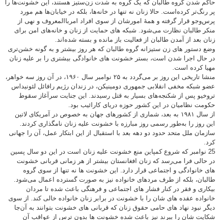
حاکم شدن گروه طالبان که یک گروه به شدت زن‌ستیز هستند، این خشونت‌ها را
پر رنگ‌تر کرده‌است. حالا زنان نه تنها در خانه‌ها، بلکه در خیابان‌ها هم مورد
پرس‌وجو قرار گرفته و همهٔ امورشان از سوی افراد امرباالمعروف و نهی از
منکر طالبان نظارت می‌شود. شبکه های حمایت از زنان و خانه‌های امن برای
زنان بعد از آمدن طالبان از فعالیت باز مانده و بسته شده‌اند.
وضع دستور های زن ستیزانه گروه طالبان که هر روز بیشتر و به گونه خشن‌تری
در حال اجرا شدن است، بستر خشونت های خانوادگی بیشتری را بر علیه زنان
مهیا کرده است.
منشا تاریخی این روز بر می‌گردد به ۲۵ نوامبر سال ۱۹۶۰، در آن روز سه خواهر،
عضو شبکه‌ مخفی انقلابی جمهوری دومینیکن، در زندان رژیم رافائل لئونیداس
تروخیو پس از شکنجه‌های بسیار به قتل رسیدند. این جنایت سرآغاز سقوط
حکومت نظامیان در این کشور حوزه دریای کارائیب بود.
از سال ۱۹۸۱ به بعد، شماری از کشورهای جهان به خصوص در آمریکای لاتین
این روز را به‌طور رسمی روز مبارزه با خشونت علیه زنان نامگذاری کردند.
سازمان ملل متحد حدود دو دهه بعد با استقبال از این ابتکار عمل، آن را جهانی
کرد.
25 نوامبر که شروع کمپاین منع خشونت علیه زنان است در این دو سال پسین
در حالی فرا می‌رسد که زنان افغانستان بیشتر از هر زمانی قربانی خشونت
های خانوادگی و اجتماعی قرار دارد. این خشونت ها نه تنها از سوی گروه
طالبان، بلکه از طرف مردهای خانواده نیز به صورت گسترده اعمال می‌شود.
بیکاری و فقر در کنار فشار های اجتماعی و فرهنگی باعث شده تا مردان
خانواده عقده های شان را با خشونت در برابر زنان خانواده خالی کند. از سوی
دیگر نبود نهاد های حامی حقوق زنان که قربانی های خشونت بتوانند به آن‌جا
شکایت شان را ببرند نیز باعث شده خشونت ها بدون ترس از عواقب آن