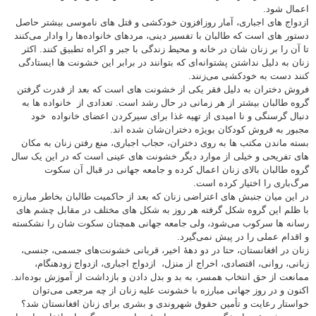
اعمال شود.
ازدواج های اجباری، آمار روزافزون خودکشی و قتل های ناموسی بیشتر حاصل
دستور های است که طالبان با تفسیر دینی، مردهای خانواده‌ها را وادار می‌کنند
تا آن را بر زنان شان در خانه و محیط زندگی با جبر و اکراه تطبیق کنند. اکثر
زنان به دلیل نداشتن پشتوانه‌‌‌‌‌‌‌‌‌ای که بتوانند در برابر این خشونت ها ایستادگی
کنند دست به خودکشی می‌زنند.
فروش دختران به دلیل فقر یکی از خشونت های است که بعد از قدرت گرفتن
گروه طالبان بیشتر از هر زمانی در حال رشد است. تعدادی از خانواده ها به
دنبال گرسنگی و نا امیدی از تهیه غذا برای سیرکردن اعضای خانواده خود
مجبور به فروش کودکان بویژه دختران‌شان شده اند.
بسته ماندن مکتب ها به روی دختران، حجاب اجباری، منع رفتن زنان به مکان
های تفریحی و خیلی از موارد دیگر خشونت های عینی است که در این یک سال
گروه طالبان بالای زنان اعمال کرده و جامعه جهانی در قبال آن سکوت
مرگ‌باری را اختیار کرده است.
در این میان جنبش های اعتراضی زنان که بعد از حاکمیت طالبان بخاطر مبارزه
با ظلم این گروه شکل گرفته هر روز به شکل های مختلف در مقابل چشم های
رسانه ها سرکوب می‌شود، ولی جامعه جهانی همچنان سکوت شان را نشکسته
و اقدام عملی را در پیش نمی‌گیرد.
زنان در افغانستان، حتا در دو دهۀ اخیر، قربانی خشونت‌های جسمی، جنسی،
زبانی، روانی، اقتصادی، اخراج از منزل، ازدواج اجباری، ازدواج زودهنگام،
ممانعت از حق انتخاب همسر، به بد و بدل دادن و بازداشت از آموزش بوده‌اند.
اکنون و در روز جهانی مبارزه با خشونت علیه زنان از چه مرجعی می‌توان
خواستار رعایت و تأمین حقوق شهروندی و بشری برای زنان افغانستان شد؟