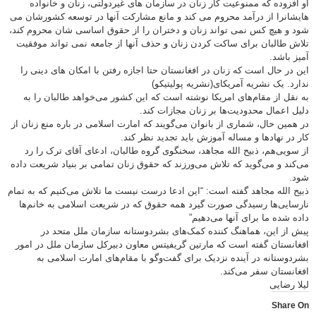
او افزوده که ممنوعیت کار زنان در سازمان های غیردولتی، زنان و خانواده
هایشانرا از درآمد محروم می کند و مانع مشارکت آنها در توسعه کشورشان می
شود و هیچ کس نمی تواند زنان و دختران را از حقوق اساسی شان محروم کند،
تلاش طالبان برای ساکت کردن زنان و حذف آنها از جامعه نمی تواند موفقیت
آمیز باشد.
این در حال است که زنان در افغانستان حتا اجازه رفتن با امکان های دینی را
ندارد. یک نشریه آمریکای(نشریه پولیتیکو)
به نقل از مقام‌های امریکا نوشته است که این کشور می‌خواهد طالبان را به
دلیل اعمال محدودیت‌ها بر زنان مجازات کند.
در همین حال، شماری از بانوان می‌گویند که امارت اسلامی در باره منع زنان از
کار در نهادها و مساله آموزش باید تجدید نظر کند.
از سویی‌هم، ذبیح الله مجاهد، سخنگوی گروه طالبان، ادعای آقای ترک را رد
می‌کند و می‌گوید که تلاش می‌ورزند که حقوق زنان تمامی بر بنیاد شریعت داده
شود.
ذبیح الله مجاهد گفته است: “این ادعا درست نیست ما تلاش می‌کنیم که به تمام
نارسایی‌ها رسیدگی صورت گیرد همه حقوق که در شریعت اسلامی به خانم‌ها
داده شده ما برای آنها می‌دهیم”
پیش از این، هماهنگ کننده کمک‌های بشردوستانه سازمان ملل متحد در
افغانستان گفته است که مارتین گریفیتس معاون دبیرکل سازمان ملل در امور
بشردوستانه در آینده نزدیک برای گفت‌وگو با مقام‌های امارت اسلامی به
افغانستان سفر می‌کند.
لیلا رضایی
Share On