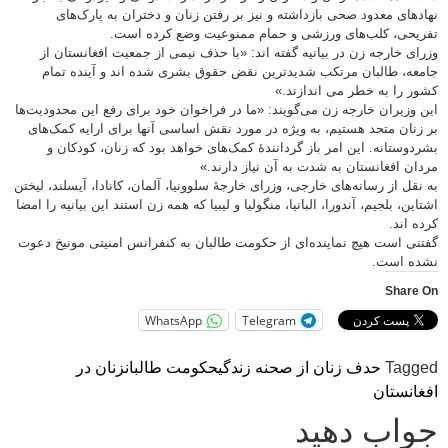
نهادهای معدود صحی بازداشته و نیز بر رفتن زنان و دختران به پارک‌های
تفریحی، کلب‌های ورزشی و حمام‌ ممنوعیت وضع کرده است.
وزرای خارجه زن در بیانیه گفته اند: «با حذف نیمی از جمعیت افغانستان از
جامعه، طالبان مرتکب شدیدترین نقض حقوق بشری شده اند و آینده تمام
کشور را به خطر می اندازند.»
این وزیران خارجه زن می‌گویند: «ما در فراخوان خود برای رفع این محدودیت‌ها
بر زنان متحد هستیم، به ویژه در مورد نقش اساسی آنها برای ارایه کمک‌های
بشردوستانه. این امر باز گردانندهٔ کمک‌های خواهد بود که زنان، کودکان و
مردان افغانستان به شدت به آن نیاز دارند.»
به نقل از رسانه‌های خارجی، وزرای خارجهٔ سلوونیا، آلمان، کانادا، آیسلند، لیختن
اشتاین، بلجیم، آندورا، البانیا، منگولیا و لیبیا که همه زن استند این بیانیه را امضا
کرده اند.
گفتنی است هیچ نماینده‌ای از حکومت طالبان به کنفرانس امنیتی مونیخ دعوت
نشده است.
Share On
WhatsApp
Telegram
Tagged
حدف زنان از صحنه زندگی
حکومت طالبان
زنان در
افغانستان
جواب دهید