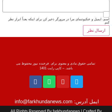
اسم، ایمیل و عنکبوتنمای مرا در مرورگر ذخیر کن برای اینکه بعداً ابراز نظر
کنم.
تمامی حقوق مادی و معنوی برای فرخنده نیوز محفوظ می
باشد. – کاپی رایت 1401
ایمل آدرس: info@farkhundanews.com
All Rights Reserved By farkhundanews | Crafted By