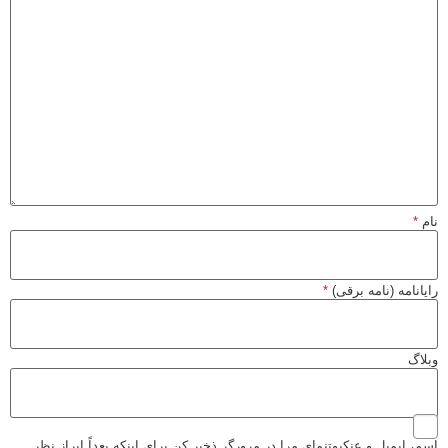
نام
*
رایانامه (نامه برقی)
*
وبلاگ
اسم، ایمیل و عنکبوتنمای مرا در مرورگر ذخیر کن برای اینکه بعداً ابراز نظر