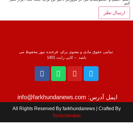
کنم.
تمامی حقوق مادی و معنوی برای فرخنده نیوز محفوظ می
باشد. – کاپی رایت 1401
ایمل آدرس: info@farkhundanews.com
All Rights Reserved By farkhundanews | Crafted By
Techchember