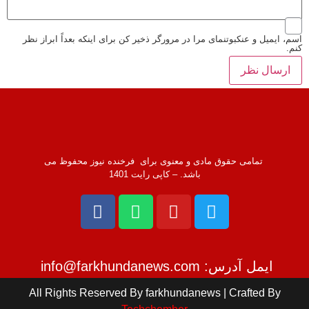
اسم، ایمیل و عنکبوتنمای مرا در مرورگر ذخیر کن برای اینکه بعداً ابراز نظر
کنم.
تمامی حقوق مادی و معنوی برای فرخنده نیوز محفوظ می
باشد. – کاپی رایت 1401
ایمل آدرس: info@farkhundanews.com
All Rights Reserved By farkhundanews | Crafted By