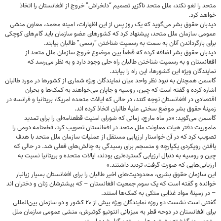
متحد را لغو نکند، ملل متحد ناگزیر تصمیم “دلخراش” خروج از افغانستان را اتخاذ
خواهد کرد.
دیدبان حقوق بشر می‌گوید که یک روز پس از این اظهارات، امینه ‌محمد، معاون منشی
عمومی سازمان ملل متحد، پیشنهاد کرد که کشورهای عضو سازمان باید گام‌های کوچکی
برای بازگرداندن آنان به سمت به رسمیت شناختن “رسمی” طالبان بیابند.
دیدبان حقوق بشر اضافه کرده که قطعاً بین موضوع خروج سازمان ملل متحد از
افغانستان و به رسمیت شناختن طالبان راه حلی وجود دارد و به نظر می‌رسد که
نمایندگان ویژه این کشورها، این راه را بیابند.
گاسمن همچنان به نبود نظر واحد میان نمایندگان ویژه شماری از کشورها در مورد طالبان
اشاره کرده و گفته است که چین، روسیه و جاپان می‌خواهند به کمک‌ها و بحران
اقتصادی در افغانستان توجه کنند، در حالی که ایالات متحده امریکا، بریتانیا و فرانسه در
زمینۀ حقوق بشر موضع سختی علیۀ طالبان اتخاذ کرده اند.
گاسمن می‌گوید: «در ماه مارچ، زمانی که شورای امنیت قطعنامه‌ای را برای تمدید
ماموریت دفتر هیات معاونت ملل متحد در افغانستان تصویب کرد، قطعنامه دومی را
تصویب کرد که در آن خواستار ارزیابی مستقل از عملیات سازمان ملل متحد با هدف
یافتن رویکردی یکپارچه و منسجم برای رسیدگی به چالش‌های فعلی شد. در حالی که
چین و روسیه به دنبال ارزیابی گسترده‌تری بودند، ایالات متحده و بریتانیا نسبت به
ارزیابی‌هایی که صورت گرفت، تردید داشتند.»
این سازمان حقوق بشری، محدودیت‌های اخیر طالبان را برای افغانستان بسیار زیانبار
خوانده و گفته است که یک سوم جمعیت افغانستان – که بیشترشان زنان و دختران اند
– در زمینۀ مواد غذایی متکی به کمک‌ها استند.
گفتنی است نشست دو روزه نمایندگان ویژه بیش از ۲۰ کشور و دو سازمان بین‌المللی
برای افغانستان در دوحه قطر به میزبانی انتونیو گوتیرش، منشی عمومی سازمان ملل