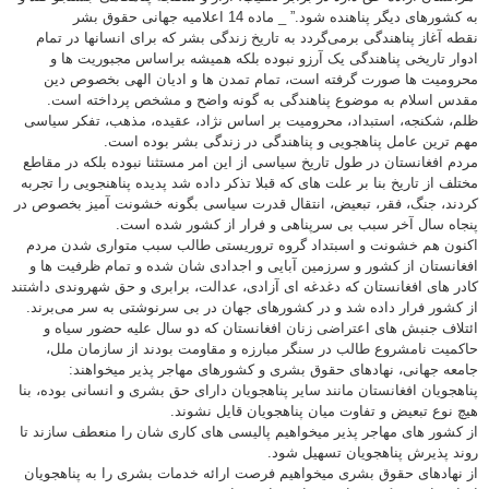
به کشورهای دیگر پناهنده شود.” _ ماده 14 اعلامیه جهانی حقوق بشر
نقطه آغاز پناهندگی برمی‌گردد به تاریخ زندگی بشر که برای انسانها در تمام
ادوار تاریخی پناهندگی یک آرزو نبوده بلکه همیشه براساس مجبوریت ها و
محرومیت ها صورت گرفته است، تمام تمدن ها و ادیان الهی بخصوص دین
مقدس اسلام به موضوع پناهندگی به گونه واضح و مشخص پرداخته است.
ظلم، شکنجه، استبداد، محرومیت بر اساس نژاد، عقیده، مذهب، تفکر سیاسی
مهم ترین عامل پناهجویی و پناهندگی در زندگی بشر بوده است.
مردم افغانستان در طول تاریخ سیاسی از این امر مستثنا نبوده بلکه در مقاطع
مختلف از تاریخ بنا بر علت های که قبلا تذکر داده شد پدیده پناهنجویی را تجربه
کردند، جنگ، فقر، تبعیض، انتقال قدرت سیاسی بگونه خشونت آمیز بخصوص در
پنجاه سال آخر سبب بی سرپناهی و فرار از کشور شده است.
اکنون هم خشونت و اسبتداد گروه تروریستی طالب سبب متواری شدن مردم
افغانستان از کشور و سرزمین آبایی و اجدادی شان شده و تمام ظرفیت ها و
کادر های افغانستان که دغدغه ای آزادی، عدالت، برابری و حق شهروندی داشتند
از کشور فرار داده شد و در کشورهای جهان در بی سرنوشتی به سر می‌برند.
ائتلاف جنبش های اعتراضی زنان افغانستان که دو سال علیه حضور سیاه و
حاکمیت نامشروع طالب در سنگر مبارزه و مقاومت بودند از سازمان ملل،
جامعه جهانی، نهادهای حقوق بشری و کشورهای مهاجر پذیر میخواهند:
پناهجویان افغانستان مانند سایر پناهجویان دارای حق بشری و انسانی بوده، بنا
هیچ نوع تبعیض و تفاوت میان پناهجویان قایل نشوند.
از کشور های مهاجر پذیر میخواهیم پالیسی های کاری شان را منعطف سازند تا
روند پذیرش پناهجویان تسهیل شود.
از نهادهای حقوق بشری میخواهیم فرصت ارائه خدمات بشری را به پناهجویان