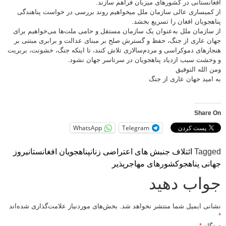
افغانستانی در کشورهای میزبان فراهم سازند.
از کمیساری عالی سازمان ملل میخواهیم روند بررسی در خواست پناهندگی
پناهجویان افغان را تسریع بخشد.
از سازمان ملل به‌عنوان یک سازمان مستقل و حامی ملت‌ها می‌خواهیم برای
جهان عاری از جنگ، حفظ و گسترش صلح بر مبنای عدالت و برابری مبتنی بر
هنجارهای دموکراسی و مردم‌سالاری تلاش کنند، تا اینکه جنگ، خشونت، بربریت
و وحشت سبب ازدیاد پناهجویان در سرتاسر جهان نشود.
ومن الله التوفیق
به امید جهان عاری از جنگ
Share On
WhatsApp
Telegram
Tagged
ائتلاف جنبش های اعتراضی زنان
پناهجویان افغانستانی
روز
جهانی پناهجو
کشورهای مهاجرپذیر
جواب دهید
نشانی ایمیل شما منتشر نخواهد شد.
بخش‌های موردنیاز علامت‌گذاری شده‌اند
*
دیدگاه
*