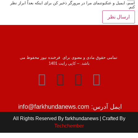
اسم، ایمیل و عنکبوتنمای مرا در مرورگر ذخیر کن برای اینکه بعداً ابراز نظر
کنم.
تمامی حقوق مادی و معنوی برای فرخنده نیوز محفوظ می
باشد. – کاپی رایت 1401
ایمل آدرس: info@farkhundanews.com
All Rights Reserved By farkhundanews | Crafted By
Techchember