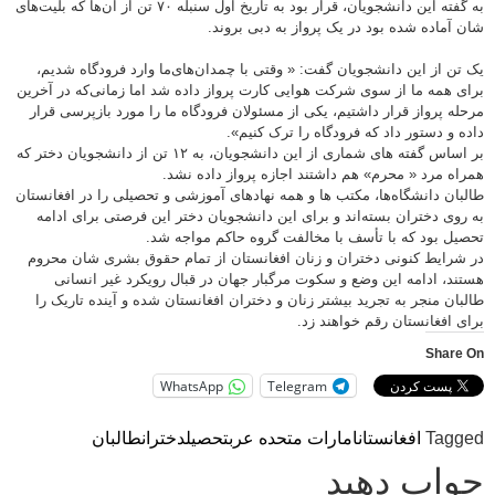
به گفته این دانشجویان، قرار بود به تاریخ اول سنبله ۷۰ تن از آن‌ها که بلیت‌های
شان آماده شده بود در یک پرواز به دبی بروند.
یک‌ تن از این دانشجویان گفت: « وقتی با چمدان‌های‌ما وارد فرودگاه شدیم،
برای همه ما از سوی شرکت هوایی کارت پرواز داده شد اما زمانی‌که در آخرین
مرحله پرواز قرار داشتیم، یکی از مسئولان فرودگاه ما را مورد بازپرسی قرار
داده و دستور داد که فرودگاه را ترک کنیم».
بر اساس گفته های شماری از این دانشجویان، به ۱۲ تن از دانشجویان دختر که
همراه مرد « محرم» هم داشتند اجازه پرواز داده نشد.
طالبان دانشگاه‌ها، مکتب ها و همه نهادهای آموزشی و تحصیلی را در افغانستان
به روی دختران بسته‌اند و برای این دانشجویان دختر این فرصتی برای ادامه
تحصیل بود که با تأسف با مخالفت گروه حاکم مواجه شد.
در شرایط کنونی دختران و زنان افغانستان از تمام حقوق بشری شان محروم
هستند، ادامه این وضع و سکوت مرگبار جهان در قبال رویکرد غیر انسانی
طالبان منجر به تجرید بیشتر زنان و دختران افغانستان شده و آینده تاریک را
برای افغانستان رقم خواهند زد.
Share On
WhatsApp
Telegram
Tagged
افغانستان
امارات متحده عرب
تحصیل
دختران
طالبان
جواب دهید