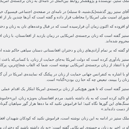
ملک ستیز، نویسنده و پژوهشگر روابط بین‌الملل در نامه‌ای به زنان برجسته‌ی امریکا
آقای ستیز روز گذشته(یک‌شنبه، ۵ سنبله) در نامه‌ای در 
شورای امنیت ملی امریکا را مخاطب قرار داده و گفته است که آن‌ها چندین بار از افغ
او افزوده که اکنون زمان آن فرارسیده است که در قبال وعده‌های تان به زنان و دخت
ستیز گفته است که زنان برجسته‌ی امریکایی در زمان بازدید از افغانستان، با زنان 
محروم شده‌اند.
او گفته که بر تمام آزادی‌های زنان و دختران افغانستانی دستان سیاهی حاکم شده 
ستیز یادآوری کرده است که دولت امریکا به‌جای حمایت از زنان، با کسانی‌که باعث ا
او با انتقاد از زنان برجسته‌ی امریکایی نوشته است، شما که القاب شجاع‌ترین، پرک
او با اشاره به کنفرانس جهانی حمایت از زنان در پیکنگ که نماینده‌ی امریکا در آن 
زنان را ببینند، تبعیض چه که حتا زن بودن«گناه» است.
ستیز گفته است که تا هنوز هیچ‌یکی از زنان برجسته‌ی امریکا ابتکار یک اقدام عملی در
او تاکید کرده است که به یاد داشته باشید، مردم افغانستان به‌ویژه زنان، این«خا
سنگ‌های این گورها نگاه کنید؛ اما فراموش نکنید که ما ده‌ها هزار گور سپاهیان گ
از دست داده‌اند.»
ملک ستیز در ادامه به این زنان نوشته است، فراموش نکنید که کودکان شهیدان افغا
او در اخیر به زنان برجسته‌ی امریکایی گفته است: «به یاد داشته باشید که دختران