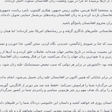
، از آن‌ها پرسیده که چرا در مورد وضعیت زنان افغانستان سکوت اختیار کرده‌اند.
صفحه‌ی اجتماعی فیسبوک خود مشخصا کاملا هریس، معاون رییس جمهور، هیلاری کلینتون، نامزد 
انستان بازدید کرده و به زنان افغانستان وعده‌های بی‌شمار حمایتی تحویل داده‌اند.
ران محروم افغانستان پاسخ‌گو باشید.
افغانستانی عکس‌های یادگاری گرفته و در رسانه‌های امریکا نشر کرده‌اند؛ اما همان
است که حتا بر شیوه‌ی راه‌گشتن، خندیدن، نگاه کردن، سخن گفتن، غذا خوردن و نف
ین مصیبت بی‌مانند در تاریخ معاصر جهان شده‌اند، تعاملات خلق کرده و به آن‌ها ا
ارترین و با نفوذترین زنان جهان را یدک می‌کشید، چرا در قبال وضعیت زنان افغانس
گفته بود، «کشورش در برابر هر دولتی که سبب تبعیض سیستماتیک علیه زنان شود، بی‌ت
 برابر جنایاتی که همین اکنون در افغانستان علیه زنان تحمیل می‌شود، انجام نداده‌ا
موشی مرگ‌بار» شما را فراموش نمی‌کنند: «فقط چند صد متر دورتر از کانگرس، گورس
م‌نام را برای یک هدف مهم زیر چتر هژمونی سیاسی و راه‌بردی شما در کشور سرگردان
نستان روزی قد خواهند کشید و داستان این خاموشی دردناک شما را در فلم‌های داس
 ما شما را به مثابه‌ی زن که یک موجود مقدس است، حساب نخواهند کرد و نام تان ر