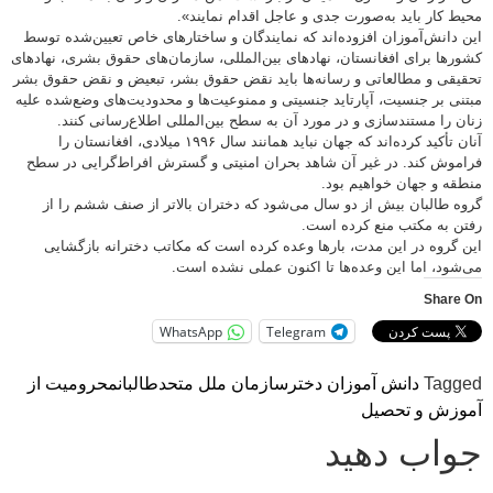
محیط کار باید به‌صورت جدی و عاجل اقدام نمایند».
این دانش‌آموزان افزوده‌اند که نمايندگان و ساختارهای خاص تعیین‌شده توسط
کشورها برای افغانستان، نهادهای بین‌المللی، سازمان‌های حقوق بشری، نهادهای
تحقیقی و مطالعاتی و رسانه‌ها باید نقض‌ حقوق بشر، تبعیض و نقض حقوق بشر
مبتنی بر جنسیت، آپارتاید جنسیتی و ممنوعیت‌ها و محدودیت‌های وضع‌شده علیه
زنان را مستندسازی و در مورد آن به سطح بین‌المللی اطلاع‌رسانی کنند.
آنان تأکید کرده‌اند که جهان نباید همانند سال ۱۹۹۶ میلادی، افغانستان را
فراموش کند. در غیر آن شاهد بحران امنیتی و گسترش افراط‌گرایی در سطح
منطقه و جهان خواهیم بود.
گروه طالبان بیش از دو سال می‌شود که دختران بالاتر از صنف ششم را از
رفتن به مکتب منع کرده‌ است.
این گروه در این مدت، بارها وعده کرده است که مکاتب دخترانه بازگشایی
می‌شود، اما این وعده‌ها تا اکنون عملی نشده است.
Share On
WhatsApp
Telegram
Tagged
دانش آموزان دختر
سازمان ملل متحد
طالبان
محرومیت از
آموزش و تحصیل
جواب دهید