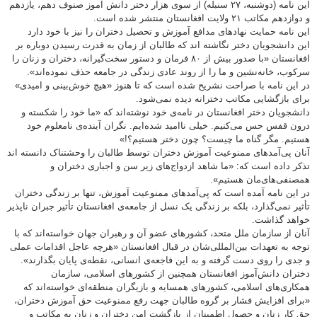
این نامه (دوشنبه، ۲۷ سنبله) از سوی هزار دختر دانش آموز صنوف دهم، یازدهم
و دوازدهم مکاتب ۲۱ ولایت افغانستان منتشر شده است.
این نامه حمایت نهادهای مدافع آموزش و تحصیل دختران را نیز با خود دارد
این دانشجویان دختر نگاشته اند که طالبان از زمان به قدرت رسیدن دوباره بر
افغانستان «با صدور بیش از ۸۰ فرمان و دستور سخت‌گیرانه، دختران و زنان را
سرکوب، خانه‌نشین و ما را از روند عادی زندگی در جامعه حذف نموده‌اند».
در این نامه با صراحت نشریح شده است که تا هنوز «هیچ خوش‌بینی و امیدی»
برای بازگشایی مکاتب دخترانه دیده نمی‌شود.
دانشجویان دختر افغانستان در نامه‌ی خود نوشته‌اند که «ما خود را شکسته و
درون قفس حس می‌کنیم. خیلی ناامید شده‌ایم. نگران آینده‌ی نامعلوم خود
هستیم. مگر گناه ما چیست؟ چون دختر هستیم؟!»
آنان پی‌آمدهای ممنوعیت آموزش دختران توسط طالبان را وحشتناک دانسته اند
تذکر داده است که: «ما شاهد ازدواج‌های زیر سن و اجباری دختران و
همصنفی‌های‌مان هستیم».
در این نامه آمده است که پی‌آمدهای ممنوعیت آموزش، تنها بر زندگی دختران
تأثیر نمی‌گذارد، بلکه بر زندگی یک نسل از جامعه‌ی افغانستان تأثیر جبران ناپذیر
خواهد گذاشت.
آنان از سازمان ملل متحد، کشورهای عضو آن و رهبران جهان خواسته‌اند که با
توجه به تعهدات بین‌المللی‌شان در قبال افغانستان «هرچه عاجل اقدامات عملی
و جدی را روی دست گرفته و به این فاجعه‌ی انسانی، نقطه‌ی پایان بگذارند».
دختران دانش‌آموز افغانستان همچنین از کشورهای اسلامی، سازمان
همکاری‌های اسلامی، کشورهای همسایه و بازیگران منطقه‌ای خواسته‌اند که
«برای افزایش فشار بر گروه طالبان جهت رفع ممنوعیت حق آموزش دختران،
حق کار زنان و حصول اطمینان از بازگشت امن دختران و زنان به مکاتب و