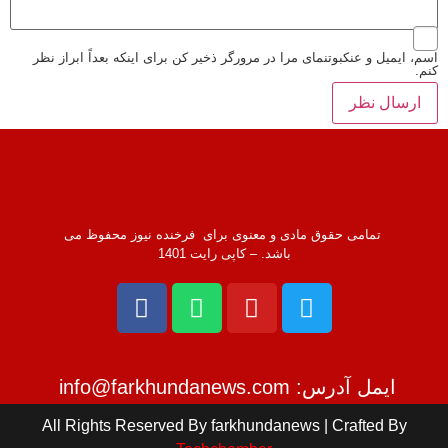
اسم، ایمیل و عنکبوتنمای مرا در مرورگر ذخیر کن برای اینکه بعداً ابراز نظر
کنم.
تمامی حقوق مادی و معنوی برای فرخنده نیوز محفوظ می
باشد. – کاپی رایت 1401
ایمل آدرس: info@farkhundanews.com
All Rights Reserved By farkhundanews | Crafted By