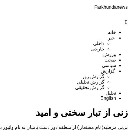
Farkhundanews
Menu
خانه
خبر
داخلی
خارجی
ورزش
صحت
سیاسی
گزارش
گزارش روز
گزارش تحلیلی
گزارش تحقیقی
تحلیل
English
زنی از تبار سختی و امید
بی‌بی مرضیه( نام مستعار ) از منطقه دور دست بامیان به نام‌ واټپور در مسیر راه کابل- با