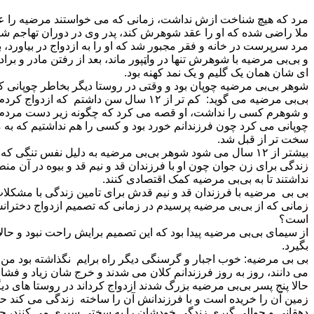
مرد که هیچ شناخت ازش نداشت، زمانی که می خواستند مرضیه را عق
ملا راضی شده که او را عقد شوهرش کند، پدر وی در دوران تهاجم ش
مرد سرپرست در خانه و فقر مجبور‌ شد که او را به ازدواج در بیاورد،
و بی‌بی مرضیه با شوهرش تنها در واټپور ماند، بعد از رفتن مادر و ب
ای شان همان یک گلیم و یک نمد کهنه بود.
شوهر بی‌بی مرضیه چوپان بود و وقتی در روستا دیگر بخاطر چوپانی کر
بی‌بی مرضیه می گوید: کم تر از ۱۲ سال 
و شوهرم کسی را نداشت، او قصه می کرد که چگونه زیر دست مردم 
چوپانی می کرد چون فرزندانم خورد بود و کسی را هم نداشتیم که به 
سخت تر از قبل شد.
بیشتر از ۱۲ سال می شود شوهر بی‌بی مرضیه به دلیل نفس ت
زندگی برای زن جوان چون او با فرزندان قد و نیم قد و بیوه در آن م
نداشتند تا به بی‌بی مرضیه کمک اقتصادی کنند.
بی بی مرضیه با فرزندان قد و نیم قدش برای تامین زندگی با مشکلات فراوانی روبه ر
زمانی که از بی‌بی مرضیه پرسیدم در زمانی که تصمیم ازدواج دختران
است؟
از سیمای بی‌بی مرضیه پیدا بود که این تصمیم برایش راحت نبود و حا
بگیرد.
بی بی مرضیه: خوب اجبار و گرسنگی دیگر راه برایم نگذاشته بود من 
می دانند، روز به روز فرزندانم کلان می شدند و خرج شان زیاد و فشار بالای من هم زیاد، باز من مجبور شدم د
دهقانی و جوالی گیری زندگی خودشان را به سختی سپری می کنند، حا