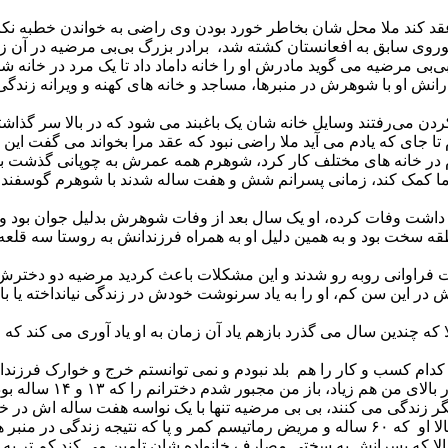
د کند ملا محل شان بخاطر خورد بودن وی راضی به خواندن خطبه نکا
وروی سابق به افعانستان کشته شد، برادر بزرگ بی‌بی مرضیه در آن 
 بی‌بی مرضیه می گوید مادرش او را خانه داماد داد تا یک مرد در خان
رادرانش او با شوهرش در منبرها، مساجد و خانه های کهنه و ویرانه زن
دن می‌رفتند وسایل خانه شان یک باغبند می شود که در بالا سر گذاشته
سن داشتم که ازدواج کردم تا جای که یادم می آید ملا راضی نبود که عقد مرا بخوان
در خانه های مختلف کار کرد، شوهرم همه عمرش به چوپانی گذشت بخ
ما کمک کند، زمانی پسرانم شش و هفت ساله شدند با شوهرم گوسفندان 
نگی که داشت وفات کرده، او یک سال بعد از وفات شوهرش بدلیل جوان بود
نطقه سخت بود و به همین دلیل او به همراه فرزندانش به روستا سه قل
و شدند و این مشکلات باعث کردید مرضیه دو دخترش را به سن ۱۳ و ۱۴ ساله به ازدواج 
ش در این سن کم، او را به یاد سرنوشت خودش در زندگی نیانداخته یا ب
لا که چندین سال می گذرد بازهم یاد آن زمان به او یاد آوری می کند
کدام کسب و کار را هم بلد نبودم و نمی توانستم خرج و خوارک فرزند
خترانم را که ۱۳ و ۱۴ ساله بود را به شوهر بدهم، تا بتوانم زندگی خود را بگذرانم.
زمین آن را خریده است و با فرزندانش آن را ساخته زندگی می کند حالا او که ۶۰ ساله و مریض ر
لا که پسرانش به سختی مصارف خانواده شان تامین می کند کم تر به 