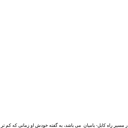
میان می باشد، به گفته خودش او زمانی که کم تر از ۱۲ سال سن داشت با مرد ۲۲ ساله ازدواج ک