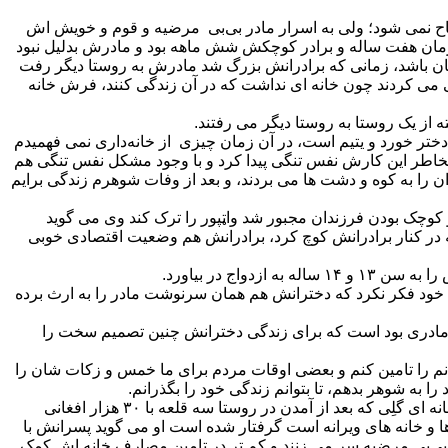
ح نمی شود؛ ولی به اسرار مادر بی‌بی مرضیه و قوم و خویش اش
زمان هفت ساله و برادر کوچکش شش ماهه بود و مادرش بدلیل نبود
ه شان باشد، زمانی که برادرانش بزرگ شد مادرش به روستا دیگر رفت
دگی می کردند چون خانه ای نداشت که در آن زندگی کنند، فرش خانه
 از یک روستا به روستا دیگر می رفتند.
د می گفت این دختر خورد و یتیم است، در آن زمان چیزی از خانه‌داری نمی فهمیدم
اطر این کارش نفس تنگی پیدا کرد و با وجود مشکل نفس تنگی هم
را به کوه و دشت ها می بردند، و بعد از وفات شوهرم زندگی برایم
 و کوچک بودن فرزندان مجبور شد واټپور را ترک کند وی می گوید
عه در کنار برادرانش کوچ کرد، برادرانش هم وضعیت اقتصادی خوبی
در‌‌ بیاورد.
ا خود فکر نکرد که دخترانش هم همان سرنوشت مادر را به ارث برده
 که مادری بود است که برای زندگی دخترانش چنین تصمیم سخت را
انم را تامین کنم و بعضی اوقات مردم برای ما خمس و زکات شان را
حالا پنج پسر بی‌بی مرضیه بزرگ شدند ازدواج کرداند در روستا های دیگر زندگی می کنند، بی بی مرضیه تنها با یک نواسه هفت ساله اش در خانه ای گلِی که بعد از آمدن در روستا سه قلعه با ۳۰ هزار‌ افغانی
ماتیسم کمر و پا که نتیجه زندگی در منبر ها و خانه های ویرانه است گرفتار شده است او می گوید پسرانش با
بی‌بی مرضیه سر می زنند و کم تر در تامین مصارف خانه اش کمک