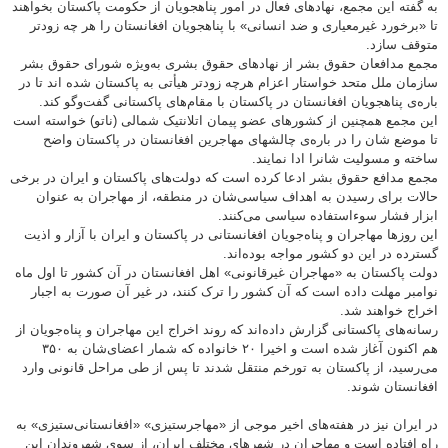
به گفته این مجمع، نهادهای فعال در امور پناهجویان از حکومت پاکستان بخواهند
تا «برخورد غیرمعیاری و ضد انسانی» با پناهجویان افغانستان را هر چه زودتر
متوقف سازد.
مجمع مدافعان حقوق بشر از نهادهای حقوق بشری به‌ویژه شورای حقوق بشر
سازمان ملل متحد خواستار اعزام هرچه زودتر هیأتی به پاکستان شده اند تا در
باره‌ی پناهجویان افغانستان در پاکستان با مقام‌های پاکستانی گفت‌وگو کند.
این مجمع همچنین از کشورهای عضو پیمان اتلانتیک شمالی (ناتو) خواسته است
تا موضع شان را در باره‌ی چالشهای مهاجرین افغانستان در پاکستان واضح
ساخته و مسولیت شانرا ادا نمایند.
مجمع مدافع حقوق بشر ادعا کرده است که دولت‌های پاکستان و ایران در برخی
حالات برای رسیدن به اهداف سیاسی‌شان در منطقه، از مهاجران به عنوان
ابزار فشار سوءاستفاده سیاسی می‌کنند.
این روزها مهاجران و پناه‌جویان افغانستانی در پاکستان و ایران با آزار و اذیت‌
گسترده در این دو کشور مواجه بوده‌اند.
دولت پاکستان به «مهاجران غیرقانونی» اهل افغانستان در آن کشور تا اول ماه
نوامبر مهلت داده است که آن کشور را ترک کنند، در غیر آن صورت به اجبار
اخراج خواهند شد.
رسانه‌های پاکستانی گزارش داده‌اند که روند اخراج این مهاجران و پناه‌جویان از
هم اکنون آغاز شده است و اخیرا ۲۰ خانواده که شمار اعضای‌شان به ۳۵۰
می‌رسید، از پاکستان به تورخم منتقل شدند تا پس از طی مراحل قانونی وارد
افغانستان شوند.
در ایران نیز در هفته‌های اخیر موجی از «مهاجرستیزی» «افغانستانی‌ستیزی» به
راه افتاده است و مهاجران در شهرهای مختلف ایران، از سوی شهروندان این