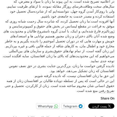
در اعلامیه تصریح شده است، به این پیوند ما زنان با سواد و معترض، که
سال‌های سخت وطاقت‌فرسای روزگار مقابله نموده، تا ارتقای ظرفیت نماییم،
ولی با روی‌کار آمدن گروه جهل، نتوانسته‌ایم که از شانزده‌سال تحصیل خود
استفاده کرده و مصدر خدمت به جامعه‌ی خود باشیم.
آنها افزوده است:ما زنان تحصیل کرده، که شانزده‌‌‌‌ سال زحمت شبانه روزی که
موفق به فراغت در مقطع لیسانس در بخش های حقوق و کمپیوترساینس و
ژورنالیزم فارغ شده‌ایم، و اینک، با آمدن گروه نامشروع طالبان و محدودیت های
وضع شده آنان بالای دختران و زنان مجبور هستیم توانایی ها و استعدادهای
خویش و مهارت هایی که در دوران تحصیل آموختیم را نادیده بگیریم و به خاطر
مخارج خود و اطفال مان، به کارهای شاقه از جمله قالین بافی و غیره بپردازیم.
این زنان گفته است، از تمام نهادهای حقوق‌بشری و سازمان های بین‌المللی
می‌خواهیم که این محدودیت‌های که بالای ما زنان افغانستان، سایه افگنده است،
توجه جدی نمایید.
نادیده گرفتن خواست ما زنان، بزرگ‌ترین جنایت بشری در حق نصف نفوس
افغانستان که زنان تشکیل می‌دهد، خواهد بود.
این حق ما زنان افغانستان نیست، که نادیده گرفته شویم.
این در حالی است که پس از تسلطه دوباده طالبان بر افغانستان زنان از همه
حقوق انسانی شان محروم ساخته شده است. زنان از کارکردن، تحصیل و حتی
تفریح رفتن منع شده است.
Share On
WhatsApp
Telegram