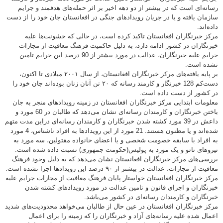
رسانه‌ای است که در بیشتر از دو دهه اخیر بر اثر حمله‌های هدفمند و جرایم
سازمان یافته و یا در جریان رویدادهای جنگی در افغانستان جان خود را از دست
داده‌اند.
مرکز خبرنگاران افغانستان تاکید کرده است، در حالی که خشونت‌ها علیه
خبرنگاران در کشور ادامه دارد، به دلیل حاکمیت فرهنگ معافیت از مجازات
جرایم علیه خبرنگاران، عدالت در مورد بیشتر از 90 درصد این جرایم تامین
نشده است.
بر پایه یافته‌های مرکز خبرنگاران افغانستان، از سال ۲۰۰۱ میلادی تا اکنون،
دست‌کم 128 خبرنگار و کارمند رسانه که ۲۰ تن آنان زنان بوده‌اند جان خود را
در کشور از دست داده است‌.
معلومات ابتدایی مرکز خبرنگاران افغانستان در زمینه رویدادهای منجر به جان
باختن خبرنگاران و کارمندان رسانه‌ای نشان می‌دهد که طالبان در 60 مورد و
داعش در 39 مورد کشته شدن خبرنگاران و کارمندان رسانه‌ای دراین مدت متهم
شده‌اند و یا مظنون هستند. 21 مورد از این رویدادها به افراد ناشناس، 4 مورد
به افراد با سابقه خصومت شخصی و یا اعضای خانواده مقتولین، سه مورد به
نیروهای ناتو و یک مورد به پولیس(حکومت جمهوری) نسبت داده شده است.
بررسی‌های مرکز خبرنگاران افغانستان نشان می‌دهد که به دلیل وجود فرهنگ
معافیت از مجازات، عدالت در بیشتر از ۹۰ درصد این رویدادها اجرا نشده است.
مرکز خبرنگاران افغانستان خواستار پایان فرهنگ معافیت از مجازات جرایم علیه
خبرنگاران و اجرای قانون و تامین عدالت در مورد رویدادهای کشته شدن
خبرنگاران و کارمندان رسانه‌ای در کشور می‌باشد.
مرکز خبرنگاران افغانستان در عین حال از طالبان می‌خواهد محدودیت‌های شدید
اعمال شده علیه رسانه‌های آزاد و خبرنگاران را که زمینه را برای اعمال