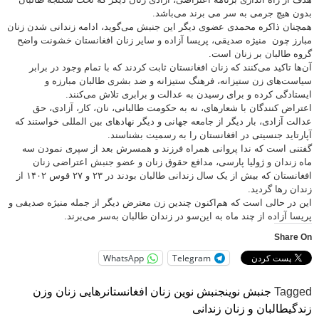
بدون هیچ جرمی به سر می برند می‌باشد.
همچنان ذاکره محمدی عضوی دیگر این جنبش می‌گوید، ادامه زندانی شدن زنان
مبارز چون منیژه صدیقی، پریسا آزاده و سایر زنان افغانستان خشونت واضح
گروه طالبان بر زنان است.
آن‌ها تاکید می‌کنند که زنان افغانستان ثابت کردند که با تمام وجود در برابر
سیاست‌های زن‌ ستیزانه، فرهنگ‌ ستیزانه و ضد بشری طالبان مبارزه و
ایستادگی کرده و برای رسیدن به عدالت و برابری تلاش می‌کنند.
اعتراض کنندگان با شعارهای، نه به حکومت طالبانی، نان، کار، آزادی، حق
عدالت آزادی، بار دیگر از جامعه جهانی و دیگر نهاد‌های بین المللی خواستند که
آپارتاید جنسیتی در افغانستان را به رسمیت بشناسند.
گفتنی است که ندا پروانی همراه فرزند و همسرش بعد از سپری نمودن سه
ماه زندان و ژولیا پارسی، مدافع حقوق زنان و عضو جنبش اعتراضی زنان
افغانستان که بیش از یک سال زندانی طالبان بودند در ۲۳ و ۲۷ قوس ۱۴۰۲ از
زندان رها گردید.
این در حالی است که هم‌اکنون چندین زن معترض دیگر از جمله منیژه صدیقی و
پریسا آزاده از چند ماه به این‌سو در زندان طالبان به‌سر می‌برند.
Share On
WhatsApp
Telegram
Tagged
جنبش نوین
جنبش نوین زنان افغانستان
رهایی زنان و
زن
زندگی
طالبان و زنان زندانی