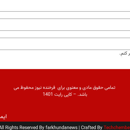
ر کنم.
تمامی حقوق مادی و معنوی برای فرخنده نیوز محفوظ می
باشد. – کاپی رایت 1401
ایمل آدرس
All Rights Reserved By farkhundanews | Crafted By
Techchembe