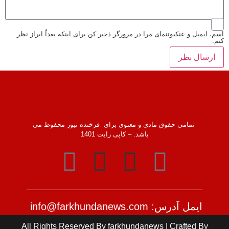
اسم، ایمیل و عنکبوتنمای مرا در مرورگر ذخیر کن برای اینکه بعداً ابراز نظر
کنم.
تمامی حقوق مادی و معنوی برای فرخنده نیوز محفوظ می
باشد. – کاپی رایت 1401
ایمل آدرس: info@farkhundanews.com
All Rights Reserved By farkhundanews | Crafted By