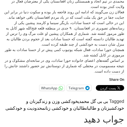
محمدی در تیم اتحاد و همبستگی زنان افغانستان یکی از معترضان فعال در
ولایت کندز بوده است.
فعالان زن می‌گویند که ادامه این روند فاجعه بار بوده و سکوت دنیا در برابر این
جنایت جفا در حق یک ملت است که در یاد مردم افغانستان باقی خواهد ماند.
این در حالی است که حسنا سادات، بازیگر سینما و کارمند پیشین یکی از
رسانه‌های تصویری در افغانستان، ۹ جدی در منطقه قلعه فتح‌الله شهر کابل به
طور مرموز کشته شد. شماری از همکاران پیشین او علت مرگ وی را ترس از
تهدید طالبان دانسته گفته است که حسنا سادات بعد از حجوم بردن طالبان به
منزل شان دست به خودکشی از چند طبقه کرده است.
همچنان حورا سادات، فعال شبکه یوتیوب کمی پیش تر از حسنا سادات به طور
مرموزی در کابل کشته شد.
بر اساس گفته‌های اعضای خانواده حورا سادات، وی در سانحه‌ای مشکوک و در
نتیجه مسمومیت در محفلی که شماری از دوستانش نیز حضور داشتند جانش را
از دست داده است.
Share On
WhatsApp
Telegram
Tagged
بی بی گل محمدی
خودکشی و
زن و زندگی
زنان و
خودکشی
زنان و طالبان
طالبان و خودکشی زنان
محدودیت و خودکشی
جواب دهید