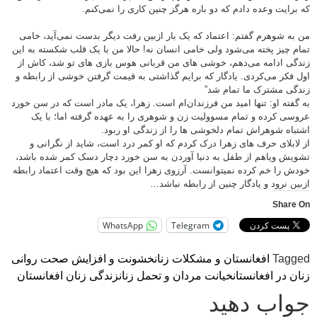
که برایت وعده دادم که دو باره هرگز چنین کاری را نمی‌کنم.
من به شوهرم گفتم: اعتماد که یک بار ازبین رفت دیگر بدست نمی‌آید، خامی
تمام چیز پخته می‌شود ولی خامی انسان نه! حالا من با یک قلب شکسته به این
زندگی ادامه می‌دهم، خوشی های من قربانی هوس بازی های تو شد، کاش از
اول فکر می‌کردی. یادگار که برایم گذاشتی به قیمت گرفتن خوشی از رابطه و
زندگی مشترک ما تمام شد”
به گفته او: تنها امید من فرزندان‌ام است. زهرا، یک مادر است که در سن خورد
عروسی کرده و تمام مسوولیت زن و شوهری را به عهده گرفته اما‌؛ با یک
اشتباه شوهراش تمام دلخوشی ها را از زندگی او ربود.
از لابلای حرف های زهرا درک کردم که او کمر درد است، شاید از نگرانی و
تشویش ویاهم از طفل به دنیا آوردن به سن خورد دچار دسک کمر شده باشد،
خودش را خم کرده نمیتوانست. آرزوی زهرا این بود که هیچ وقت اعتماد رابطه
ازبین نرود و یادگار چنین از رابطه نباشد…
Share On
WhatsApp
Telegram
Tagged
افغانستان و مشکلات زنان
خشونت و افزایش صحت روانی
زنان در افغانستان
خیانت مردان و تحمل زنان
زندگی زنان افغانستان
جواب دهید