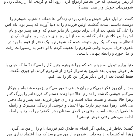
از زهرا پرسیدم، که چرا بخاطر ازدواج کردن زود اقدام کردی، آیا از زندگی زن و
شوهری‌ات خوش و راضی استی؟
گفت: در اول خیلی خوش و راضی بودم، زندگی عاشقانه داشتیم، شوهرم را
دوست داشتم. مدت گذشت اولین فرزندم را به دنیا آوردم که پسر بود، نام اش
را علی گذاشتم، بعد از آن برای دومین بار مادر شدم که او هم پسر بود و نام
اش را پدر کلانش قادر گذاشت، بعد از آن روز های خوش، روز های تاریک در
انتظار ما بود، که یک روز متوجه شدم که شوهرم با یک دختر از قوم ما بود در
تلفون حرف می‌زند وقتی شوهرم را تعقیب کردم با او دختر به رستورانت رفت
و غذا خورد و رابطه پنهانی داشت.
دنیا برایم تبدیل به جهنم شد که چرا شوهرم چنین کار را می‌کند؟ ما که خیلی با
هم خوش بودیم، بعد شروع به سوال کردن از شوهرم کردم، او چیزی نگفت.
فقط گفت: بعد از این دیگر هرگز این کار را نمی‌کنم.
بعد از آن روز فکر نمی‌کنم جوان هستم، تصور می‌کنم پژمرده شده‌ام و هرکار
می‌کنم خوشی گذشته را ندارم. حالا تنها زنده هستم که فرزندانم را بزرگ کنم.
زهرا حالا بیست و هشت ساله است و دارای چهار فرزند، سه پسر و یک دختر
می‌باشد. زهرا همه چیز دارد؛ تنها اعتماد و خوشی از زندگی مشترک و رابطه
عاطفی‌اش رفته است. وقتی در لابلای سخنان زهرا گفتم: چرا به چنین رابطه
ادامه می‌دهی وقتی خوش نیستی؟
گفت: بخاطر فرزندانم، اگر اقدام به طلاق کنم فرزندان‌ام را از من می‌گیرد.
زهرا آه کشید! و ادامه داد… شوهرم از من می‌پرسد که چرا اعتماد نداری من