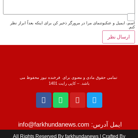
اسم، ایمیل و عنکبوتنمای مرا در مرورگر ذخیر کن برای اینکه بعداً ابراز نظر
کنم.
تمامی حقوق مادی و معنوی برای فرخنده نیوز محفوظ می
باشد. – کاپی رایت 1401
ایمل آدرس: info@farkhundanews.com
All Rights Reserved By farkhundanews | Crafted By