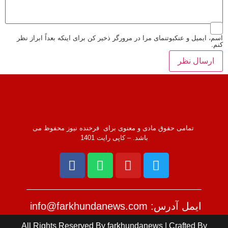
اسم، ایمیل و عنکبوتنمای مرا در مرورگر ذخیر کن برای اینکه بعداً ابراز نظر
کنم.
تمامی حقوق مادی و معنوی برای فرخنده نیوز محفوظ می
باشد. – کاپی رایت 1401
ایمل آدرس: info@farkhundanews.com
All Rights Reserved By farkhundanews | Crafted By