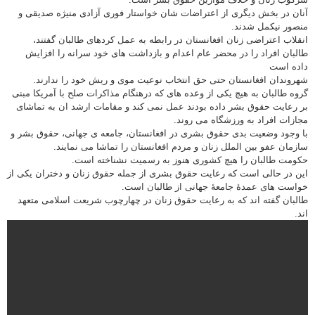
آنان در بخش دیگری از اعتراضات شان خواستار فوری آزادی منیژه صدیقی و
منصور نیکمل شدند.
انقلاب اعتراضی زنان افغانستان در رابطه به عمل کردهای طالبان گفتند،
طالبان افراد را در محضر عام اعدام و بازداشت های خود سرانه را افزایش
داده است
شهروندان افغانستان حتی حق انتخاب نوعیت موی و ریش خود را ندارند.
گروه طالبان به هیچ یکی از وعده های که درهنگام مذاکرات صلح با آمریکا مبنی
بر رعایت حقوق بشر داده بودند عمل نمی کند و مقامات ارشد ان به تماشای
مجازات افراد به ورزشگاه می روند.
با وجود وضعیت بدی حقوق بشری در افغانستان، جامعه ی جهانی، حقوق بشر و
سازمان عفو بین الملل زنان و مردم افغانستان را تماشا می نمایند.
حکومت طالبان را هیچ کشوری هنوز به رسمیت نشناخته است.
این در حالی است که رعایت حقوق بشری از جمله حقوق زنان و دختران یکی از
خواست های عمدۀ جامعۀ جهانی از طالبان است.
طالبان گفته اند که به رعایت حقوق زنان در چهارچوب شریعت اسلامی متعهد
اند.