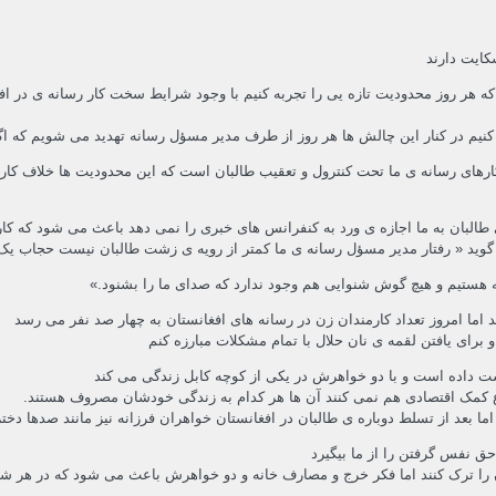
کایت دارند
هر روز محدودیت تازه یی را تجربه کنیم با وجود شرایط سخت کار رسانه ی در اف
 کنیم در کنار این چالش ها هر روز از طرف مدیر مسؤل رسانه تهدید می شویم که ا
ارهای رسانه ی ما تحت کنترول و تعقیب طالبان است که این محدودیت ها خلاف کار 
 طالبان به ما اجازه ی ورد به کنفرانس های خبری را نمی دهد باعث می شود که کار
وید « رفتار مدیر مسؤل رسانه ی ما کمتر از رویه ی زشت طالبان نیست حجاب یک به
ه هستیم و هیچ گوش شنوایی هم وجود ندارد که صدای ما را بشنود.»
 اما امروز تعداد کارمندان زن در رسانه های افغانستان به چهار صد نفر می رسد
 برای یافتن لقمه ی نان حلال با تمام مشکلات مبارزه کنم
 داده است و با دو خواهرش در یکی از کوچه کابل زندگی می کند
وع کمک اقتصادی هم نمی کنند آن ها هر کدام به زندگی خودشان مصروف هستند.
عد از تسلط دوباره ی طالبان در افغانستان خواهران فرزانه نیز مانند صدها دختر د
ق نفس گرفتن را از ما بیگیرد
را ترک کنند اما فکر خرج و مصارف خانه و دو خواهرش باعث می شود که در هر شرا