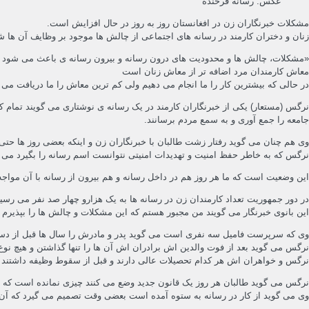
عکس: رسانه فرخنده
مشکلات خبرنگاران زن در افغانستان روز به روز در حال افزایش است.
زنان و دختران کارمند در رسانه های اجتماعی از چالش ها موجود بر وظایف آن ها ش
«مشکلات، چالش ها و محدودیت های درون رسانه و بیرون رسانه ی باعث می شود که 
معاش کارمندان مرد اضافه تر از معاش زنان است
در حالی که بیشترین کار را ما انجام می دهیم ولی کم ترین معاش را ما دریافت می
نرگس (مستعار) یکی از خبرنگاران کارمند در یک رسانه ی نوشتاری می گویند تمام ک
جامعه را جمع آوری و به سمع مردم برسانند.
وی هم چنان می گوید رفتار زشت طالبان با خبرنگاران زن و اینکه بعضی روز ها حتی
نرگس که به خاطر حفظ امنیت و تهدیدات امنیتی نتوانست اسم رسانه را بگیرد می گ
این وضعیت است که ما هر روز هم در داخل رسانه و هم بیرون از رسانه با آن مواج
در دور جمهوریت تعداد کارمندان زن در رسانه ها به یک هزارو چهار صد نفر می رسید
این بانوی خبرنگار می گویند من مجبور هستم که این مشکلات و چالش ها را بپذیرم و
وی که سرپرست فامیل سه نفری است می گوید پدر و مادرش را سال ها قبل از دست
نرگس می گوید بعد از فوت والدین اش برادران اش آن ها را تنها گذاشتن و هیچ ن
نرگس و خواهران اش هر کدام تحصیلات عالی دارند و قبل از سقوط وظیفه داشتند اما ب
نرگس می گوید طالبان هر روز یک قانون جدید وضع می کنند چیزی نمانده است که ح
وی می گوید از کار در رسانه به ستوه آمده است بعضی وقت تصمیم می گیرد که آن 