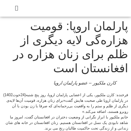
رلمان اروپا: قومیت
اره‌گی لایه دیگری از
م برای زنان هزاره در
غانستان است
کارن ملکیور – عضو پارلمان اروپا
فرخنده: کارن ملکیور، یکی از اعضایی پارلمان اروپا، روز پنج شنبه(24حوت1402)
ارلمان اروپا طی صحبت هایش گفت«برای زنان هزاره، قومیت آن‌ها لایه‌ی
ی از ظلم و ستم را به واقعیت بی‌رحمانه‌ای که صرفا با زن بودن با آن
و هستند، اضافه می‌کند.»
 ملکیور با ابراز نگرانی از وضعیت دختران در افغانستان گفت، امروز ما
 نابودی یک نسل در افغانستان هستیم. زنان افغانستان در خانه های شان
نی و از زندگی تحت حاکمیت طالبان رنج می برند.