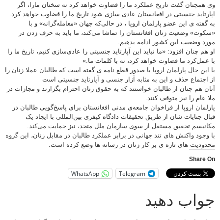
مچنان گفت تاریخ عملکرد ما را قضاوت خواهد کرد نه سخنان مارا، اگر
تاید جنسیتی در افغانستان عادی سازی شود تاریخ ما را قضاوت خواهد کرد.
فته ی این عضو پارلمان اروپا ، در حالی‌که جهان «معامله‌گرانه» و با
ت» وضعیت زنان افغانستان را تماشا می‌کند، ما باید به حرف زدن در
 وضعیت این کشور ادامه بدهیم.
م چنان افزود: «ما نباید این آپارتاید جنسیتی را عادی‌سازی کنیم، تاریخ ما را
مل‌کرد ما قضاوت خواهد کرد،‌ نه با کلمات ما.»
ین حال پارلمان اروپا با صدور قطع نامه ی گفته است که طالبان عملا زنان را
جتماع حذف و این به مثابه آزار جنسی و آپارتاید جنسیتی است
 هم چنان از طالبان خواستند که به حقوق زنان احترام بگزارند و مجازات در
عام را نیز متوقف کنند.
مان اروپا از فراخوان جامعه‌ی مدنی افغانستان برای پاسخ‌گویی طالبان در
 جنایات شان از طریق تحقیقات دادگاه کیفری بین‌المللی با ایجاد یک
یسم تحقیق مستقل از سوی سازمان ملل متحد، نیز حمایت می‌کند.
جود واکنش های تند جهانی در برابر عملکرد طالبان در مقابل زنان، این گروه
دیت های تازه ی بر کار زنان در رسانه ها وضع کرده است.
Shar
WhatsApp
Telegram
اب دهید