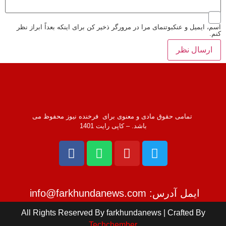
 ایمیل و عنکبوتنمای مرا در مرورگر ذخیر کن برای اینکه بعداً ابراز نظر
تمامی حقوق مادی و معنوی برای فرخنده نیوز محفوظ می
باشد. – کاپی رایت 1401
ایمل آدرس: info@farkhundanews.com
All Rights Reserved By farkhundanews | Crafted By
Techchember