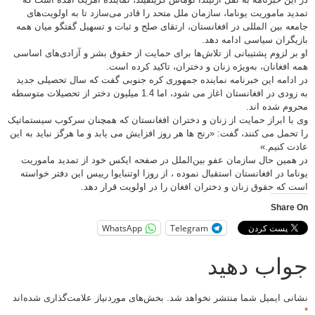
تمدید ماموریت یوناما، سازمان ملل متحد را قادر می‌سازد تا به اولویت‌های
جامعه بین المللی در افغانستان، ارتقای صلح و ثبات و تسهیل گفتگو میان همه
بازیگران سیاسی ادامه دهد.
او بر لزوم پشتیبانی از تلاش‌ها برای حمایت از حقوق بشر و آزادی‌های اساسی
همه افغانان، به‌ویژه زنان و دختران، تاکید کرده است.
در ادامه این خبرنامه نماینده جمهوری کره جنوبی گفت که سال تحصیلی جدید
به زودی در افغانستان اغاز می شود، اما 1.4 میلیون دختر از تحصیلات متوسطه
محروم شده اند.
وی با ابراز حمایت از زنان و دختران افغانستان که همچنان سرکوب سیستماتیک
را تحمل می کنند، گفت: «رنج ها هر روز افزایش می یابد و ما هرگز نباید به این
عادت کنیم.»
در همین حال سازمان عفو بین‌الملل در صفحه ایکس خود از تمدید ماموریت
یوناما در افغانستان استقبال نموده ، از روزا اوتنبایوا رییس این دفتر خواسته
است که حقوق زنان و دختران افغان را در اولویت قرار دهد.
Share On
WhatsApp
Telegram
جواب دهید
نشانی ایمیل شما منتشر نخواهد شد.
بخش‌های موردنیاز علامت‌گذاری شده‌اند
*