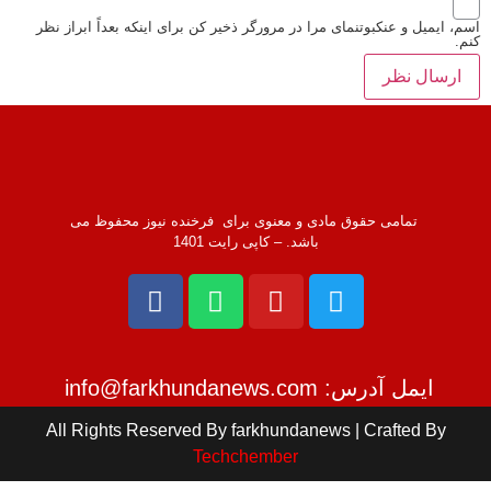
اسم، ایمیل و عنکبوتنمای مرا در مرورگر ذخیر کن برای اینکه بعداً ابراز نظر
کنم.
تمامی حقوق مادی و معنوی برای فرخنده نیوز محفوظ می
باشد. – کاپی رایت 1401
ایمل آدرس: info@farkhundanews.com
All Rights Reserved By farkhundanews | Crafted By
Techchember