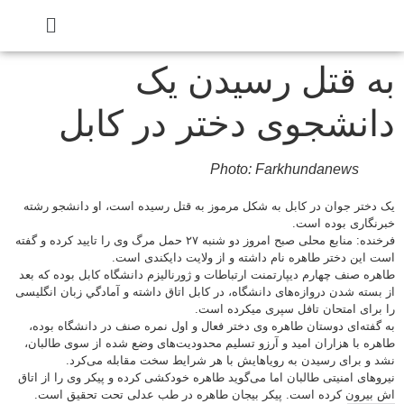
 قتل رسیدن یک
نشجوی دختر در کابل
Photo: Farkhundanews
ختر جوان در کابل به شکل مرموز به قتل رسیده است، او دانشجو رشته
گاری بوده است.
فرخنده: منابع محلی صبح امروز دو شنبه ۲۷ حمل مرگ وی را تایید کرده و گفته
این دختر طاهره نام داشته و از ولایت دایکندی است.
ه صنف چهارم دیپارتمنت ارتباطات و ژورنالیزم دانشگاه کابل بوده که بعد
سته شدن دروازه‌های دانشگاه، در کابل اتاق داشته و آمادگي زبان انگلیسی
رای امتحان تافل سپری میکرده است.
فته‌ای دوستان طاهره وی دختر فعال و اول نمره صنف در دانشگاه بوده،
ه با هزاران امید و آرزو تسلیم محدودیت‌های وضع شده از سوی طالبان،
و برای رسیدن به رویاهایش با هر شرایط سخت مقابله می‌کرد.
های امنیتی طالبان اما می‌گوید طاهره خودکشی کرده و پیکر وی را از اتاق
یرون کرده است. پیکر بیجان طاهره در طب عدلی تحت تحقیق است.