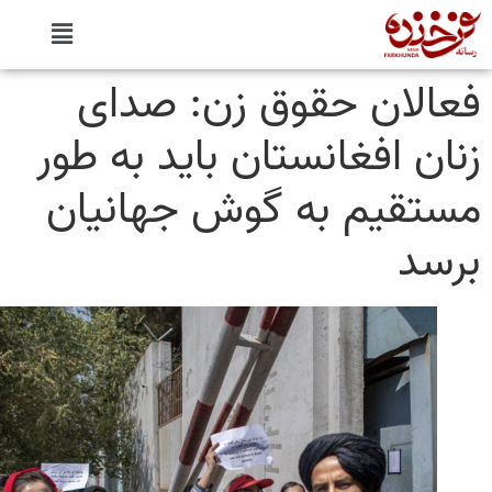
الان حقوق زن: صدای
ان افغانستان باید به طور
تقیم به گوش جهانیان
سد