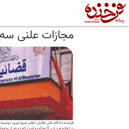
مجازات علنی سه 
فرخنده:دادگاه عالی طالبان اعلام صبح امروز دوشنبه ۱۷ثور، از شلاق زدن سه تن به اتهام دزدی، توهین و بی عزتی خبر داده است.
در اعلامیه ی این گروه آمده است که دو نفر از متهمان هرکدام ۳۰ ضربه شلاق‌ زده شده و به یک سال حبس تنفیذی