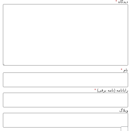
اه
*
*
نامه (نامه برقی)
*
گ