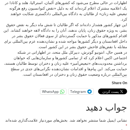
رات در حالی مطرح می‌شود که کشورهای آلمان، استرالیا، هلند و کانادا در
علامیه مشترک اعلام کرده‌اند که به دلیل «نقض کنوانسیون رفع هرگونه
ض علیه زنان» از طالبان به دادگاه بین‌المللی دادگستری شکایت خواهند
چهار کشور هشدار داده‌اند که اگر طالبان تا شش ماه دیگر به نقض حقوق
 به ویژه حقوق زنان، پایان ندهند، آنان را به دادگاه لاهه خواهند کشاند. این
م کشورهای مذکور با حمایت گسترده‌ای از سوی فعالان حقوق بشر در
 افغانستان و دیگر کشورها مواجه شده و نشان‌دهنده عزم بین‌المللی برای
له با نقض‌های فاحش حقوق بشر در این کشور است.
مین حال، انتونیو گوترش، دبیرکل ملل متحد، در اظهاراتی در شبکه
اعی اکس اعلام کرد که از تمامی کشورها و سازمان‌هایی که خواهان
شتن محدودیت‌های «تبعیض‌آمیز» علیه زنان و دختران توسط طالبان هستند،
ت می‌کند. این پیام‌ها و اقدامات نشان‌دهنده نگرانی‌های جدی در سطح
المللی درباره وضعیت حقوق زنان و دختران در افغانستان است.
Shar
WhatsApp
Telegram
اب دهید
ی ایمیل شما منتشر نخواهد شد.
بخش‌های موردنیاز علامت‌گذاری شده‌اند