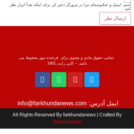
 ایمیل و عنکبوتنمای مرا در مرورگر ذخیر کن برای اینکه بعداً ابراز نظر
تمامی حقوق مادی و معنوی برای فرخنده نیوز محفوظ می
باشد. – کاپی رایت 1401
ایمل آدرس: info@farkhundanews.com
All Rights Reserved By farkhundanews | Crafted By
Techchember