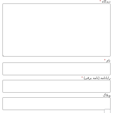
اه
*
*
نامه (نامه برقی)
*
گ