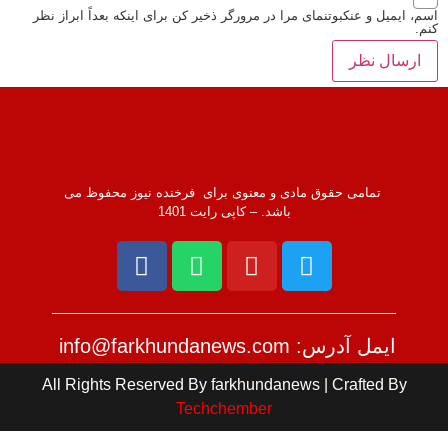
 ایمیل و عنکبوتنمای مرا در مرورگر ذخیر کن برای اینکه بعداً ابراز نظر
تمامی حقوق مادی و معنوی برای فرخنده نیوز محفوظ می
باشد. – کاپی رایت 1401
ایمل آدرس: info@farkhundanews.com
All Rights Reserved By farkhundanews | Crafted By
Techchember