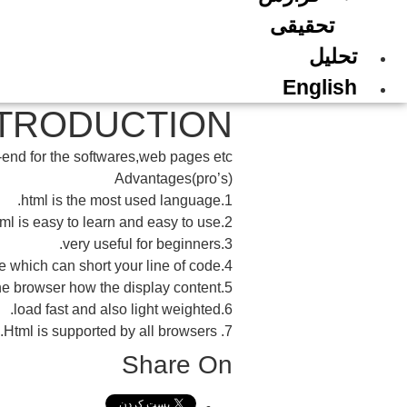
تحقیقی
تحلیل
English
TRODUCTION￼
-end for the softwares,web pages etc
Advantages(pro’s)
1.html is the most used language.
2.html is easy to learn and easy to use.
3.very useful for beginners.
4.html has many tags and attribute which can short your line of code
5.html elements tell the browser how the display content
6.load fast and also light weighted.
7. Html is supported by all browsers.
Share On