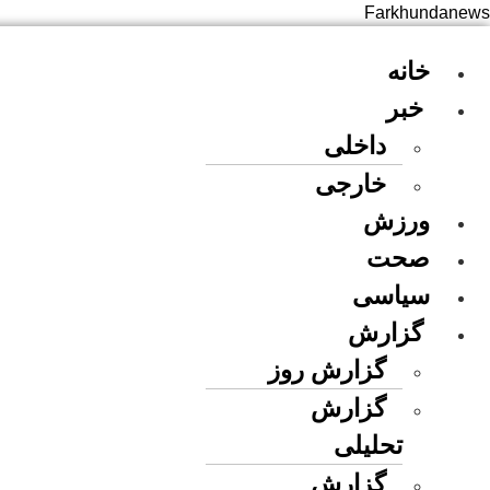
Farkhundanews
Men
خانه
خبر
داخلی
خارجی
ورزش
صحت
سیاسی
گزارش
گزارش روز
گزارش
تحلیلی
گزارش