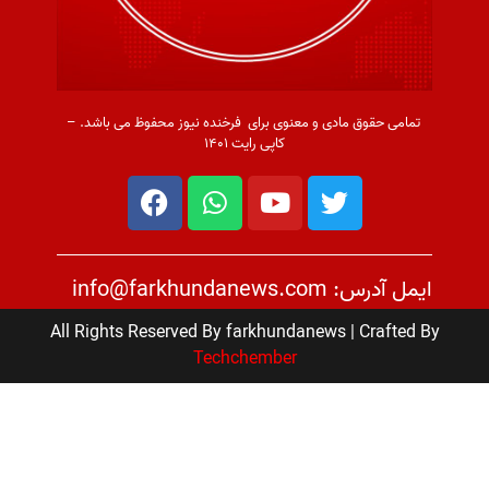
تمامی حقوق مادی و معنوی برای فرخنده نیوز محفوظ می باشد. –
کاپی رایت ۱۴۰۱
ایمل آدرس: info@farkhundanews.com
All Rights Reserved By farkhundanews | Crafted By
Techchember