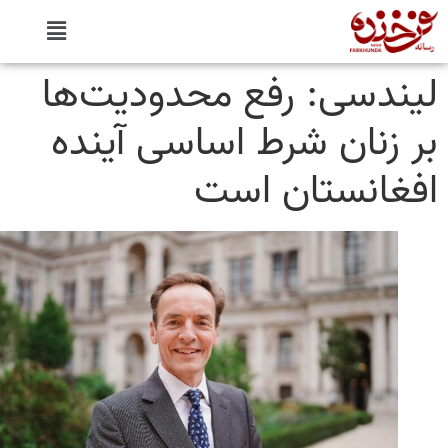
ندسی: رفع محدودیت‌ها
 زنان شرط اساسی آینده
غانستان است