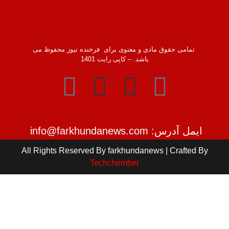
تمامی حقوق مادی و معنوی برای فرخنده نیوز محفوظ می
باشد. – کاپی رایت 1401
ایمل آدرس: info@farkhundanews.com
All Rights Reserved By farkhundanews | Crafted By
Techchember