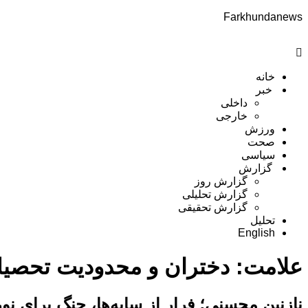
Farkhundanews
Menu
خانه
خبر
داخلی
خارجی
ورزش
صحت
سیاسی
گزارش
گزارش روز
گزارش تحلیلی
گزارش تحقیقی
تحلیل
English
علامت:
دختران و محدودیت تحصی
نازنین محسنی؛ فرار از سایه‌ها، جنگ برای نور