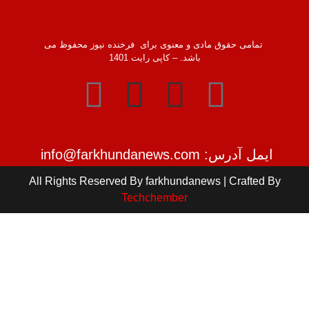
تمامی حقوق مادی و معنوی برای فرخنده نیوز محفوظ می
باشد. – کاپی رایت 1401
ایمل آدرس: info@farkhundanews.com
All Rights Reserved By farkhundanews | Crafted By
Techchember